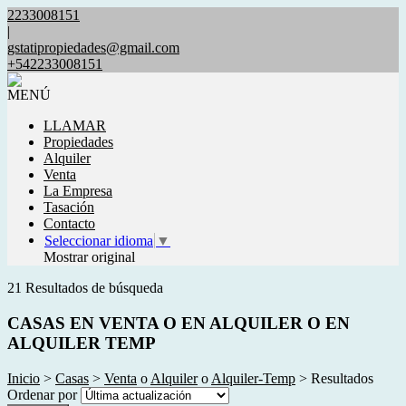
2233008151
|
gstatipropiedades@gmail.com
+542233008151
MENÚ
LLAMAR
Propiedades
Alquiler
Venta
La Empresa
Tasación
Contacto
Seleccionar idioma
▼
Mostrar original
21 Resultados de búsqueda
CASAS EN VENTA O EN ALQUILER O EN
ALQUILER TEMP
Inicio
>
Casas
>
Venta
o
Alquiler
o
Alquiler-Temp
> Resultados
Ordenar por