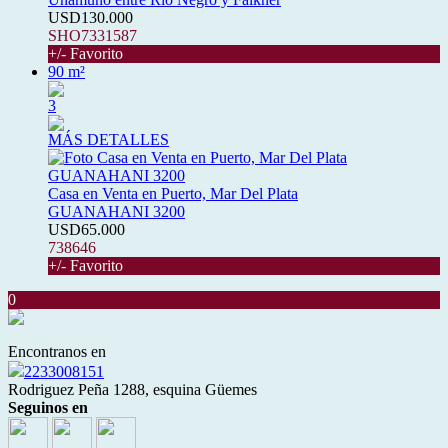
USD130.000
SHO7331587
+/- Favorito
90 m²
3
MÁS DETALLES
Casa en Venta en Puerto, Mar Del Plata
GUANAHANI 3200
USD65.000
738646
+/- Favorito
0
Encontranos en
2233008151
Rodriguez Peña 1288, esquina Güemes
Seguinos en