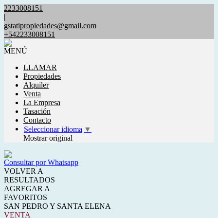
2233008151
|
gstatipropiedades@gmail.com
+542233008151
MENÚ
LLAMAR
Propiedades
Alquiler
Venta
La Empresa
Tasación
Contacto
Seleccionar idioma
▼
Mostrar original
Consultar por Whatsapp
VOLVER A
RESULTADOS
AGREGAR A
FAVORITOS
SAN PEDRO Y SANTA ELENA
VENTA