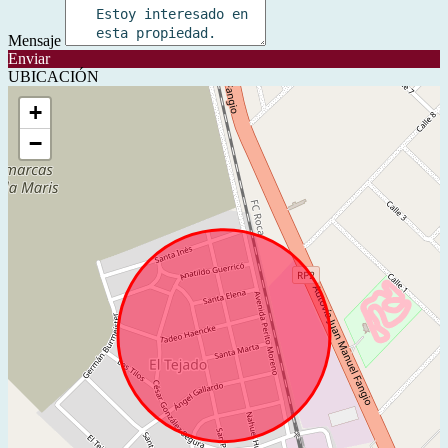
Mensaje
Enviar
UBICACIÓN
+
−