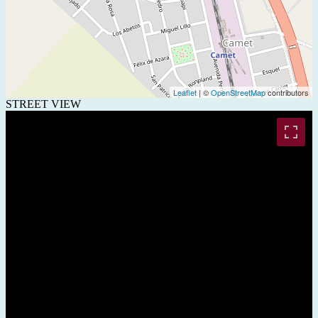
Leaflet
| ©
OpenStreetMap
contributors
STREET VIEW