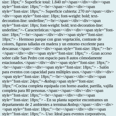
size: 18px;"> Superficie total: 1.840 m²</span></div><div><span
style="font-size: 18px;"><br></span></div><div><span
style="font-size: 18px;">- Superficie cubierta: 270 m²</span></div>
<div><span style="font-size: 18px; font-weight: bold; text-
decoration-line: underline;"><br></span></div><div><span
style="font-size: 18px; font-weight: bold; text-decoration-line:
underline;">- Características:</span></div><div><span style="font-
size: 18px;"><br></span></div><div><span style="font-size:
18px;"> - Hermoso parque con gran vegetación, contraste de
colores, figuras talladas en madera y un entorno excelente para
descansar.</span></div><div><span style="font-size: 18px;"><br>
</span></div><div><span style="font-size: 18px;"> - Gran acceso
sobre calle San Pedro con espacio para 8 autos cómodamente
estacionados.</span></div><div><span style="font-size: 18px;">
<br></span></div><div><span style="font-size: 18px;"> - Salón
para eventos con capacidad para múltiples usos.</span></div><div>
<span style="font-size: 18px;"><br></span></div><div><span
style="font-size: 24px;">-&nbsp;<span style="font-size:
18px;">Cocina completa equipada con horno asador, parrilla, vajilla
completa para 80 personas.</span></span></div><div><span
style="font-size: 18px;"><br></span></div><div><span
style="font-size: 18px;"> - En su planta superior encontramos un
departamento de 2 ambientes a terminar.&nbsp;</span></div><div>
<span style="font-size: 18px;"><br></span></div><div><span
style="font-size: 18px;">- Uso: Ideal para eventos corporativos,