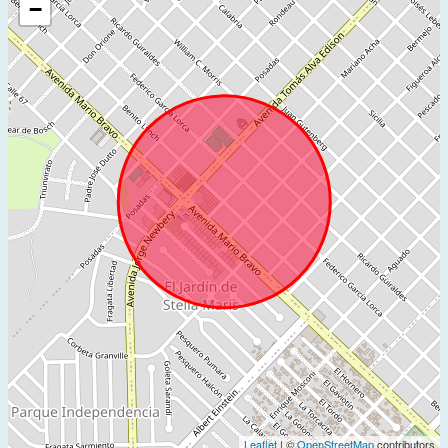
−
Leaflet
| ©
OpenStreetMap
contributors