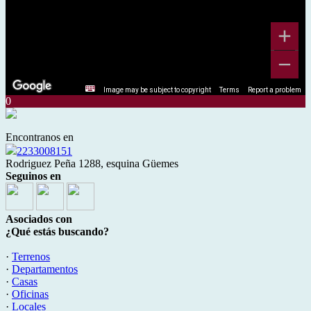
Image may be subject to copyright
Terms
Report a problem
0
Encontranos en
2233008151
Rodriguez Peña 1288, esquina Güemes
Seguinos en
Asociados con
¿Qué estás buscando?
·
Terrenos
·
Departamentos
·
Casas
·
Oficinas
·
Locales