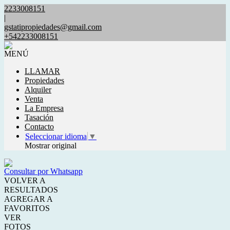
2233008151
|
gstatipropiedades@gmail.com
+542233008151
MENÚ
LLAMAR
Propiedades
Alquiler
Venta
La Empresa
Tasación
Contacto
Seleccionar idioma
▼
Mostrar original
Consultar por Whatsapp
VOLVER A
RESULTADOS
AGREGAR A
FAVORITOS
VER
FOTOS