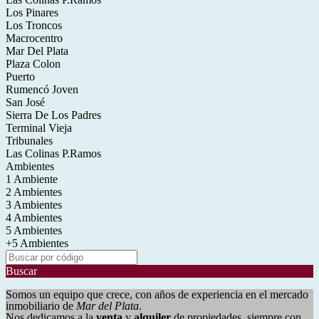
Los Pinares
Los Troncos
Macrocentro
Mar Del Plata
Plaza Colon
Puerto
Rumencó Joven
San José
Sierra De Los Padres
Terminal Vieja
Tribunales
Las Colinas P.Ramos
Ambientes
1 Ambiente
2 Ambientes
3 Ambientes
4 Ambientes
5 Ambientes
+5 Ambientes
Buscar
Somos un equipo que crece, con años de experiencia en el mercado
inmobiliario de
Mar del Plata
.
Nos dedicamos a la
venta
y
alquiler
de propiedades, siempre con