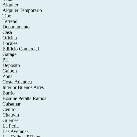
Alquiler
Alquiler Temporario
Tipo
Terreno
Departamento
Casa
Oficina
Locales
Edificio Comercial
Garage
PH
Deposito
Galpon
Zona
Costa Atlantica
Interior Buenos Aires
Barrio
Bosque Peralta Ramos
Caisamar
Centro
Chauvin
Guemes
La Perla
Las Avenidas
Las Colinas P.Ramos