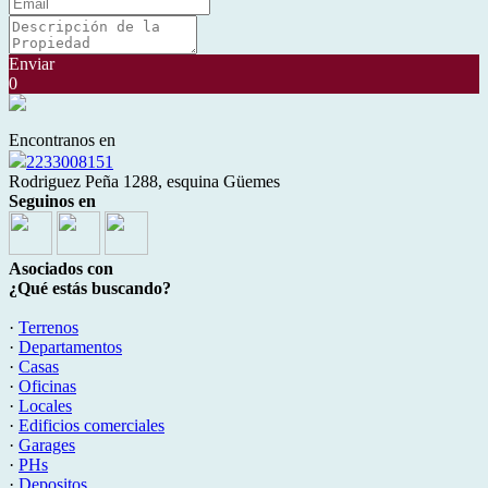
Enviar
0
Encontranos en
2233008151
Rodriguez Peña 1288, esquina Güemes
Seguinos en
Asociados con
¿Qué estás buscando?
·
Terrenos
·
Departamentos
·
Casas
·
Oficinas
·
Locales
·
Edificios comerciales
·
Garages
·
PHs
·
Depositos