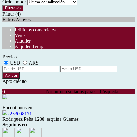
Ordenar por
Filtrar
(4)
Filtrar
(4)
Filtros Activos
Edificios comerciales
Venta
Alquiler
Alquiler-Temp
Precios
USD
ARS
Aplicar
Apto crédito
0
No hubo resultados para su búsqueda
Encontranos en
2233008151
Rodriguez Peña 1288, esquina Güemes
Seguinos en