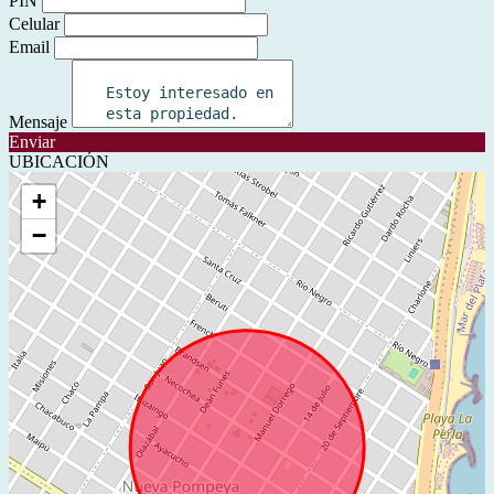
PIN
Celular
Email
Mensaje
Enviar
UBICACIÓN
+
−