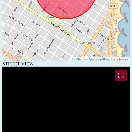
Leaflet
| ©
OpenStreetMap
contributors
STREET VIEW