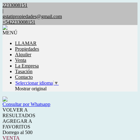
2233008151
|
gstatipropiedades@gmail.com
+542233008151
MENÚ
LLAMAR
Propiedades
Alquiler
Venta
La Empresa
Tasación
Contacto
Seleccionar idioma
▼
Mostrar original
Consultar por Whatsapp
VOLVER A
RESULTADOS
AGREGAR A
FAVORITOS
Dorrego al 500
VENTA