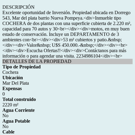
DESCRIPCIÓN
Excelente oportunidad de Inversión. Propiedad ubicada en Dorrego
543, Mar del plata barrio Nueva Pompeya.<div>Inmueble tipo
COCHERA de dos plantas con una superficie cubierta de 2.220 m²,
capacidad para 70 autos y 30<br></div><div>motos, en muy buen
estado de conservación. Incluye un DEPARTAMENTO de 3
ambientes con<br></div><div>53 m² cubiertos y patio.&nbsp;
</div><div>Valor&nbsp; U$S 450.000.-&nbsp;</div><div><br>
</div><div>Escucha Ofertas!!</div><div>Contáctanos para más
información o para agendar una visita. 2234986104</div><br>
DETALLES DE LA PROPIEDAD
Tipo de Propiedad
Cochera
Ubicación
Mar Del Plata
Expensas
0
Total construido
2220 m²
Agua Corriente
No
Agua Potable
No
Cable