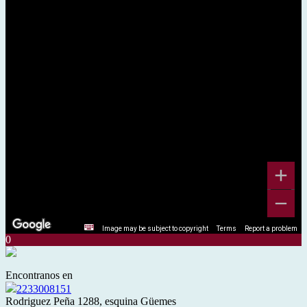
Image may be subject to copyright
Terms
Report a problem
0
Encontranos en
2233008151
Rodriguez Peña 1288, esquina Güemes